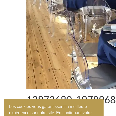
13872680_1078968
Les cookies vous garantissent la meilleure
expérience sur notre site. En continuant votre